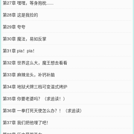
第27章 嘿嘿，等身抱枕......
第28章 这是我捡的
第29章 夸夸
第30章 魔法，易如反掌
第31章 pia！pia！
第32章 世界这么大，魔王想去看看
第33章 麻辣龙头，补钙补脑
第34章 地狱犬牌三档可变温式烤炉
第35章 你要老婆吗？（求追读！）
第36章 一拳打死天使怎么办？！（求追读）
第37章 我们把他埋了吧！