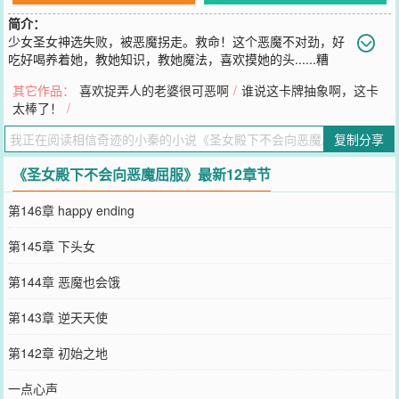
简介：
少女圣女神选失败，被恶魔拐走。救命！这个恶魔不对劲，好
吃好喝养着她，教她知识，教她魔法，喜欢摸她的头......糟
糕，他喜欢玩养成。我被当成老婆养了？！恶魔路西法会的东西有一
其它作品：
喜欢捉弄人的老婆很可恶啊
/
谁说这卡牌抽象啊，这卡
点多。转基因技术，来自遥远东方的神奇医术，奇怪魔法、炼金、诅
太棒了！
/
咒、召唤......“这是我研发的转基因疗法。”“这个是我发明的魔法智能
助手，小魔同学。”“这个土魔法叫天碍震星。”“这本《路语》你要好好
复制分享
学，将来可以另开新教。”.......少女欲哭无泪。被恶魔养成的圣女，还
能当教皇吗？
《圣女殿下不会向恶魔屈服》最新12章节
您要是觉得《
圣女殿下不会向恶魔屈服
》还不错的话请不要忘记向您
QQ群和微博微信里的朋友推荐哦！
第146章 happy ending
第145章 下头女
第144章 恶魔也会饿
第143章 逆天天使
第142章 初始之地
一点心声