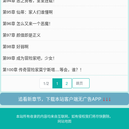
第94章 恶之勇者，堂堂连载！
第95章 仙蒂：家人们谁懂啊
第96章 怎么又来一个恶魔！
第97章 颜值即是正义
第98章 好弱啊
第99章 成为冒险家吧，少女！
第100章 传奇冒险家莫宁斯塔....等会，谁？！
1/2
1
2
追看新章节，下载本站客户端无广告APP
↓↓↓
本站所有收录的内容均来自互联网，如有侵权我们将尽快删除。
网站地图