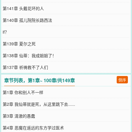
第141章 头戴花环的人
第140章 孤儿院院长路西法
if？
第139章 夏尔之死
第138章 仙蒂：我成姐姐了！
第137章 祈祷救不了人们
章节列表，第1章~ 100章/共149章
倒序
第1章 你和别人不一样
第2章 我仙蒂就是死，从这里跳下去......
第3章 清澈的愚蠢
第4章 恶魔在遥远的东方学过医术