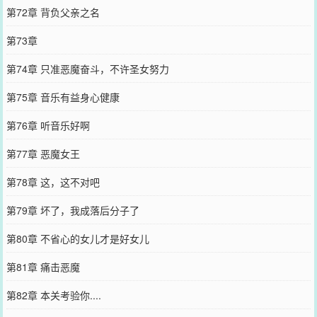
第72章 背负父亲之名
第73章
第74章 只准恶魔奋斗，不许圣女努力
第75章 音乐有益身心健康
第76章 听音乐好啊
第77章 恶魔女王
第78章 这，这不对吧
第79章 坏了，我成落后分子了
第80章 不省心的女儿才是好女儿
第81章 痛击恶魔
第82章 本关考验你....