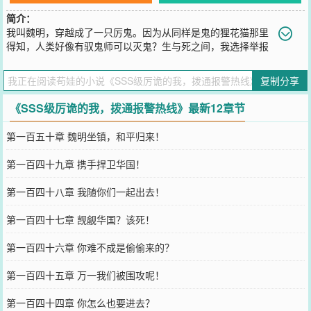
简介：
我叫魏明，穿越成了一只厉鬼。因为从同样是鬼的狸花猫那里
得知，人类好像有驭鬼师可以灭鬼？生与死之间，我选择举报
自己！“喂！我要报警！”“我是一只厉鬼，很咸鱼那种。”……我是夜部
的精英！因为收到厉鬼自我举报电话，我进入了一个老小区。然而，
复制分享
这个小区竟是一个厉鬼窝！a级诅咒哭泣鬼！a级红裙女鬼！a级无头
鬼……可是这些恐怖恶鬼，竟然都在恐惧我面前的这只咸鱼青年！“大
《SSS级厉诡的我，拨通报警热线》最新12章节
哥！大爷！祖宗！出手吧！”“外面都万鬼朝宗了！”“收了神通吧！！”
您要是觉得《
SSS级厉诡的我，拨通报警热线
》还不错的话请不要忘
第一百五十章 魏明坐镇，和平归来！
记向您QQ群和微博微信里的朋友推荐哦！
第一百四十九章 携手捍卫华国！
第一百四十八章 我随你们一起出去！
第一百四十七章 觊觎华国？该死！
第一百四十六章 你难不成是偷偷来的？
第一百四十五章 万一我们被围攻呢！
第一百四十四章 你怎么也要进去？