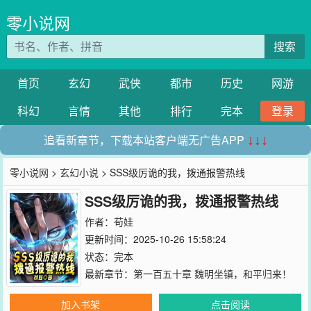
零小说网
搜索
首页
玄幻
武侠
都市
历史
网游
科幻
言情
其他
排行
完本
登录
追看新章节，下载本站客户端无广告APP
↓↓↓
零小说网
>
玄幻小说
> SSS级厉诡的我，拨通报警热线
SSS级厉诡的我，拨通报警热线
作者：
苟娃
更新时间：2025-10-26 15:58:24
状态：完本
最新章节：
第一百五十章 魏明坐镇，和平归来！
加入书架
点击阅读