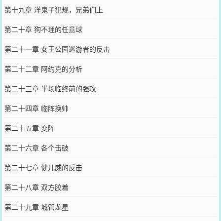
第十九章 洋鬼子犯规，兄弟们上
第二十章 狗不理的任意球
第二十一章 女王公园巡游者的反击
第二十二章 阿约克的分析
第二十三章 半场临终前的强攻
第二十四章 临阵换帅
第二十五章 变阵
第二十六章 各个击破
第二十七章 健儿威的反击
第二十八章 双方胶着
第二十九章 城管龙星