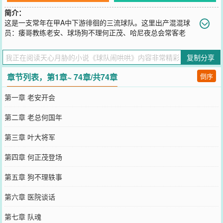
简介：
这是一支常年在甲A中下游徘徊的三流球队。这里出产混混球
员：痿哥教练老安、球场狗不理何正茂、哈尼夜总会常客老
李。。。。。。比赛不行，折腾事儿来一个比一个来劲儿。这里也出
产优秀球员：中场城管龙星、断背铁卫叶大将军、边路铁人毛跑
复制分享
跑。。。。。。。名声在外，连踢球加闹腾，连老外都惊叹不已。本
书无金手指、无穿越、无附体，有的，只是无穷无尽的闹哄哄。
章节列表，第1章~ 74章/共74章
倒序
您要是觉得《
球队闹哄哄
》还不错的话请不要忘记向您QQ群和微博微
信里的朋友推荐哦！
第一章 老安开会
第二章 老总何国年
第三章 叶大将军
第四章 何正茂登场
第五章 狗不理轶事
第六章 医院谈话
第七章 队魂