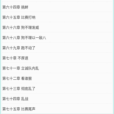
第六十四章 挑衅
第六十五章 比赛打响
第六十六章 狗不理发威
第六十八章 狗不理以一敌八
第六十九章 跑不动了
第七十章 不厚道
第七十一章 立诚队内乱
第七十二章 看谁狠
第七十三章 彻底乱了
第七十四章 乱战
第七十五章 比赛尾声