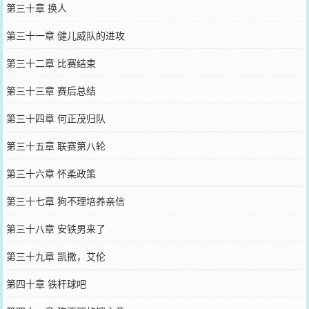
第三十章 换人
第三十一章 健儿威队的进攻
第三十二章 比赛结束
第三十三章 赛后总结
第三十四章 何正茂归队
第三十五章 联赛第八轮
第三十六章 怀柔政策
第三十七章 狗不理培养亲信
第三十八章 安铁男来了
第三十九章 凯撒，艾伦
第四十章 铁杆球吧