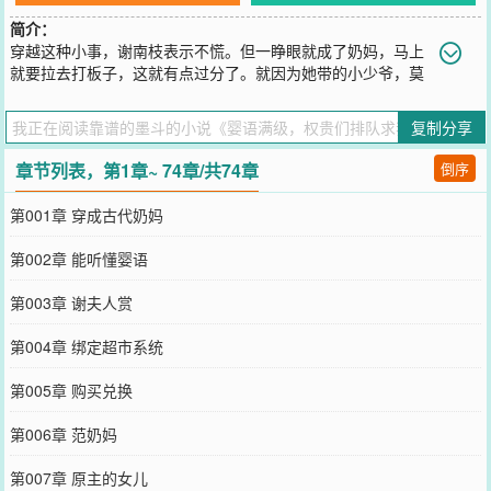
简介：
穿越这种小事，谢南枝表示不慌。但一睁眼就成了奶妈，马上
就要拉去打板子，这就有点过分了。就因为她带的小少爷，莫
名其妙哭个不停。可谁能想到，谢南枝能听懂婴语。小崽子一咧嘴，
她就知道是要奶喝要换尿布，还是纯粹想作妖。更离谱的是，她绑定
复制分享
了24小时不打烊的现代超市系统。奶粉、磨牙棒、安抚奶嘴，要啥有
啥。“饿了吧？来口二段有机奶粉。”“牙痒？硅胶小蘑菇，啃它。”小娃
章节列表，第1章~ 74章/共74章
倒序
娃当场破涕为笑，还打了个奶嗝。谢南枝拍拍手，心想：这古代咸鱼
日子，稳了。结果第二天，门口排起长队。将军府的混世魔王、尚书
第001章 穿成古代奶妈
家的嘤嘤怪、侯爷那个专门扯人头发的小霸王……熊孩子跟下饺子似
的，全被亲爹妈扛着送来了。谢南枝：“我就想带个崽晒太阳，你们这
第002章 能听懂婴语
是让我开幼儿园？”某天，皇后娘娘特意送几位小公主小皇子过来“体
验生活”。谢南枝看着眼前一堆金枝玉叶，差点没把奶瓶摔了。从此，
第003章 谢夫人赏
古代第一家集托儿所、早教班、熊孩子矫正中心于一体的“容氏育儿
园”正式挂牌营业。多年后，谢南枝终于熬到退休。身后却传来震天动
第004章 绑定超市系统
地的哭声，一回头，一群半大孩子红着眼追上来：“谢姨，你别走！你
走了我们哭给谁看啊？”
第005章 购买兑换
您要是觉得《
婴语满级，权贵们排队求我带娃
》还不错的话请不要忘
记向您QQ群和微博微信里的朋友推荐哦！
第006章 范奶妈
第007章 原主的女儿