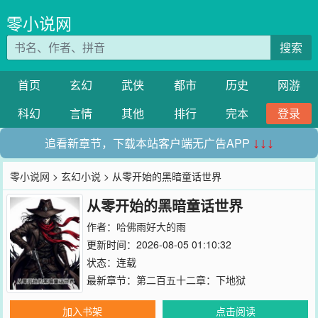
零小说网
搜索
首页
玄幻
武侠
都市
历史
网游
科幻
言情
其他
排行
完本
登录
追看新章节，下载本站客户端无广告APP
↓↓↓
零小说网
>
玄幻小说
> 从零开始的黑暗童话世界
从零开始的黑暗童话世界
作者：
哈佛雨好大的雨
更新时间：2026-08-05 01:10:32
状态：连载
最新章节：
第二百五十二章：下地狱
加入书架
点击阅读