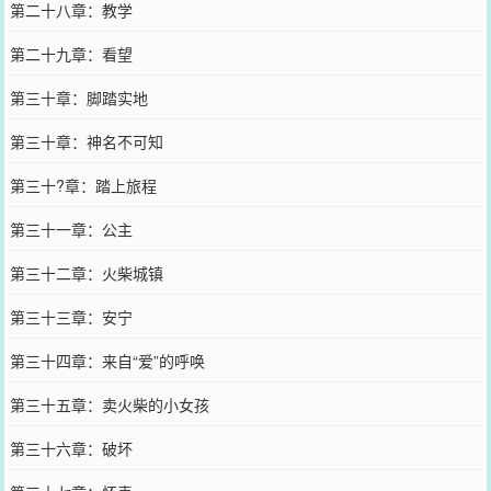
第二十八章：教学
第二十九章：看望
第三十章：脚踏实地
第三十章：神名不可知
第三十?章：踏上旅程
第三十一章：公主
第三十二章：火柴城镇
第三十三章：安宁
第三十四章：来自“爱”的呼唤
第三十五章：卖火柴的小女孩
第三十六章：破坏