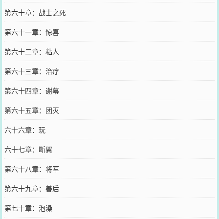
第六十章：战士之死
第六十一章：惊喜
第六十二章：粘人
第六十三章：治疗
第六十四章：谢幕
第六十五章：团灭
六十六章：玩
六十七章：断翼
第六十八章：将军
第六十九章：善后
第七十章：泡澡