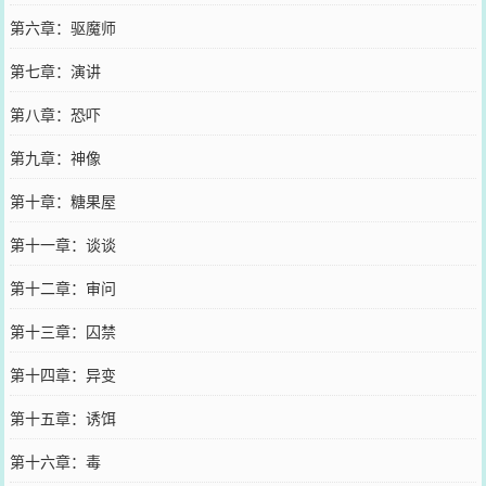
第六章：驱魔师
第七章：演讲
第八章：恐吓
第九章：神像
第十章：糖果屋
第十一章：谈谈
第十二章：审问
第十三章：囚禁
第十四章：异变
第十五章：诱饵
第十六章：毒