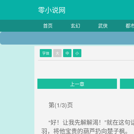
零小说网
首页
玄幻
武侠
都
字体
大
中
小
上一章
第(1/3)页
“好！让我先解解渴！”就在这句
羽，将他宝贵的葫芦扔向楚子枫。