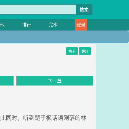
搜索
他
排行
完本
登录
换手
关灯
下一章
而此同时，听到楚子枫话语刚落的林