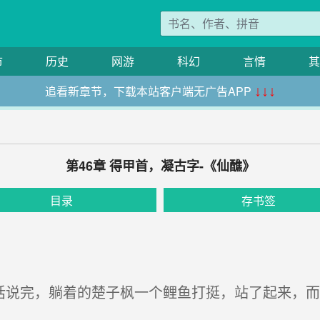
市
历史
网游
科幻
言情
其
追看新章节，下载本站客户端无广告APP
↓↓↓
第46章 得甲首，凝古字-《仙醮》
目录
存书签
话说完，躺着的楚子枫一个鲤鱼打挺，站了起来，