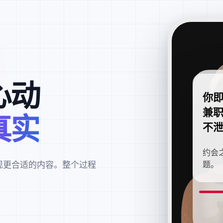
心动
你
兼
真实
不
约会
现更合适的内容。整个过程
题。