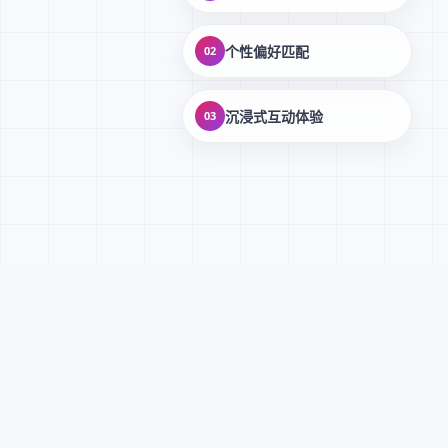
个性偏好匹配
02
沉浸式互动体验
03