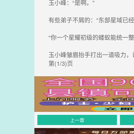
玉小峰：“是啊。”
有些弟子不屑的：“东部星域已经
“你一个星耀初级的蝼蚁能统一整
玉小峰皱眉抬手打出一道吸力，说
第(1/3)页
上一章