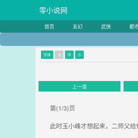
零小说网
首页
玄幻
武侠
都
字体
大
中
小
上一章
第(1/3)页
此时玉小峰才想起来，二师父给他