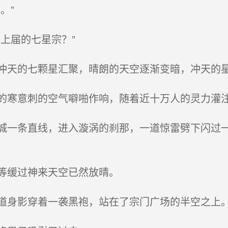
。”
上届的七星宗？”
天的七颗星汇聚，晴朗的天空逐渐变暗，冲天的
寒意刺的空气噼啪作响，随着近十万人的灵力灌
一条直线，进入漩涡的刹那，一道惊雷劈下闪过一
等缓过神来天空已然放晴。
身影穿着一袭黑袍，站在了宗门广场的半空之上