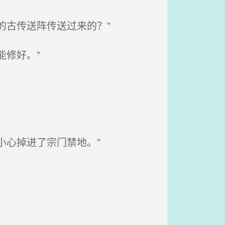
的古传送阵传送过来的？”
修好。”
小心掉进了宗门禁地。”