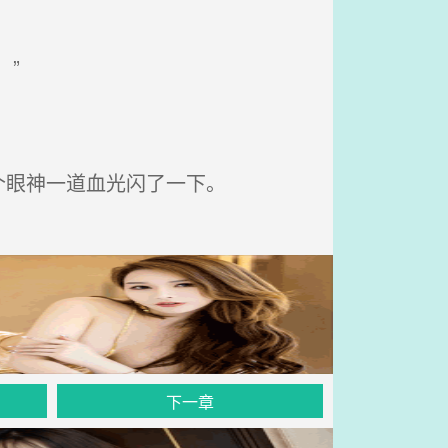
”
个眼神一道血光闪了一下。
下一章