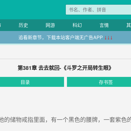
市
历史
网游
科幻
言情
其
追看新章节，下载本站客户端无广告APP
↓↓↓
第381章 去去就回-《斗罗之开局转生眼》
目录
存书签
的储物戒指里面，有一个黑色的腰牌，一套紫色