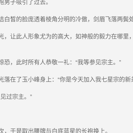
袍男子吸引了过去。
白皙的脸庞透着棱角分明的冷傲，剑眉飞落两鬓
，让此人形象尤为的高大，如神般的毅力在哪里，
恐，此时所有人恭敬一礼：“我等参见宗主。”
落在了玉小峰身上：“你是今天加入我七星宗的新弟
见过宗主。”
次，于是取出腰牌与白底蓝星的长袍换上。