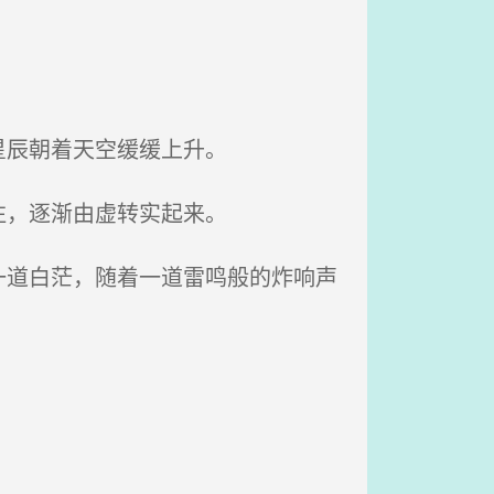
星辰朝着天空缓缓上升。
注，逐渐由虚转实起来。
道白茫，随着一道雷鸣般的炸响声
。