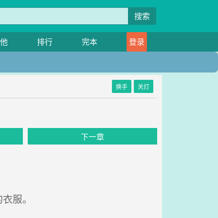
搜索
他
排行
完本
登录
换手
关灯
下一章
的衣服。