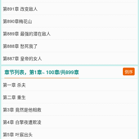
第891章 改变敌人
第890章梅花山
第889章 最强的潜在敌人
第888章 愁死我了
第887章 皇帝的女人
章节列表，第1章~ 100章/共899章
倒序
第一章 杀夫
第二章 重生
第3章 竟然是他相救
第4章 白擎夜遭欺凌
第5章 叶宸出头