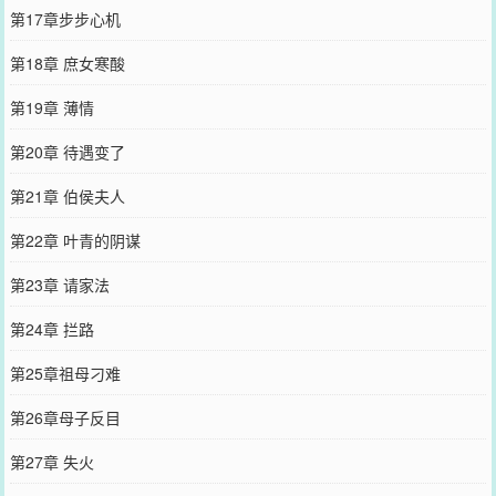
第17章步步心机
第18章 庶女寒酸
第19章 薄情
第20章 待遇变了
第21章 伯侯夫人
第22章 叶青的阴谋
第23章 请家法
第24章 拦路
第25章祖母刁难
第26章母子反目
第27章 失火