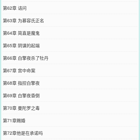
第62章 诘问
第63章 为慕容氏正名
第64章 简直是魔鬼
第65章 阴谋的起端
第66章 白擎夜杀了牡丹
第67章 宫中命案
第68章 指控白擎夜
第69章 白擎夜昏倒
第70章 曼陀罗之毒
第71章赐婚
第72章他是在承诺吗