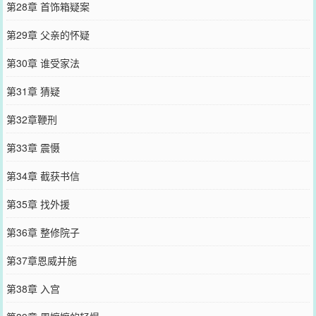
第28章 首饰箱疑案
第29章 父亲的怀疑
第30章 谁受家法
第31章 猜疑
第32章鞭刑
第33章 震慑
第34章 截获书信
第35章 找外援
第36章 整修院子
第37章恩威并施
第38章 入宫