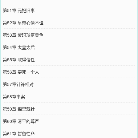
第51章 元妃旧事
第52章 皇帝心情不佳
第53章 紫玛瑙富贵鱼
第54章 太皇太后
第55章 取得信任
第56章 要死一个人
第57章针锋相对
第58章审案
第59章 绵里藏针
第60章 清平的尊严
第61章 暂留性命